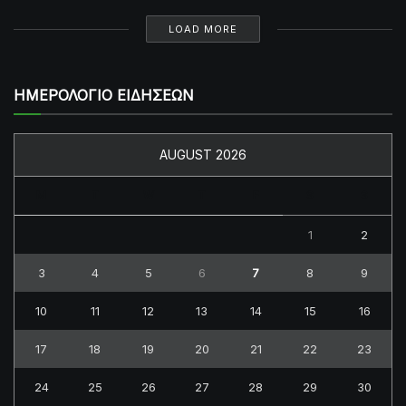
LOAD MORE
ΗΜΕΡΟΛΟΓΙΟ ΕΙΔΗΣΕΩΝ
AUGUST 2026
M
T
W
T
F
S
S
1
2
3
4
5
6
7
8
9
10
11
12
13
14
15
16
17
18
19
20
21
22
23
24
25
26
27
28
29
30