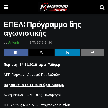
ΕΠΕΛ: Πρόγραμμα 6ης
αγωνιστικής
by
Antonis
13/11/2019 21:30
Πέμπτη
14.11.2019
ώρα
7.00
μ
.
μ
ΑΕΠ Πυργών -Δυναμό Περβολιών
Παρασκευή
15.11.2019
ώρα
7.00
μ
.
μ
.
Αλκή Ψευδά – Όλυμπος Ξυλοφάγου
Π.Ο.Αδωνις Ιδαλίου – Σπάρτακος Κιτίου