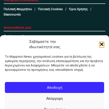
Πολιτική Απορρήτου
Πολιτική Cookies
Όροι Χρήσης
Επικοινωνία
Ακολουθήστε μας
Σεβόμαστε την
ιδιωτικότητά σας
Το Mappinio News χρησιμοποιεί cookies για τη βελτίωση της
εμπειρίας περιήγησης, την ανάλυση επισκεψιμότητας και την προβολή
περιεχομένου και διαφημίσεων. Μπορείτε να αποδεχθείτε ή να
προσαρμόσετε τις προτιμήσεις σας οποιαδήποτε στιγμή.
Το Mappinio.net χρησιμοποιεί cookies για τη σωστή
Αποδοχή
λειτουργία της ιστοσελίδας, την ανάλυση επισκεψιμότητας
και την προβολή εξατομικευμένου περιεχομένου. Πατώντας
Απόρριψη
«Αποδοχή όλων» συμφωνείτε στη χρήση τους. Μπορείτε να
αλλάξετε τις προτιμήσεις σας οποιαδήποτε στιγμή.