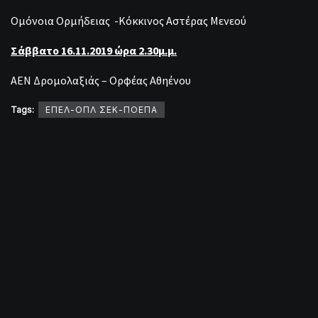
Ομόνοια Ορμήδειας -Κόκκινος Αστέρας Μενεού
Σάββατο
16.11.2019
ώρα
2.30
μ
.
μ
.
ΑΕΝ Δρομολαξιάς – Ορφέας Αθηένου
Tags:
ΕΠΕΛ-ΟΠΛ ΣΕΚ-ΠΟΕΠΑ