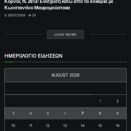
Κόρνος FC 2013: Ενίσχυση κάτω από τα δοκάρια με
Κωνσταντίνο Μαυρομούστακο
28/07/2026
20
LOAD MORE
ΗΜΕΡΟΛΟΓΙΟ ΕΙΔΗΣΕΩΝ
AUGUST 2026
M
T
W
T
F
S
S
1
2
3
4
5
6
7
8
9
10
11
12
13
14
15
16