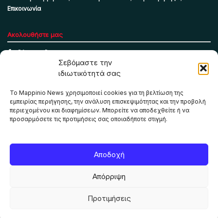
Επικοινωνία
Ακολουθήστε μας
Σεβόμαστε την
ιδιωτικότητά σας
Το Mappinio News χρησιμοποιεί cookies για τη βελτίωση της
εμπειρίας περιήγησης, την ανάλυση επισκεψιμότητας και την προβολή
περιεχομένου και διαφημίσεων. Μπορείτε να αποδεχθείτε ή να
προσαρμόσετε τις προτιμήσεις σας οποιαδήποτε στιγμή.
Το Mappinio.net χρησιμοποιεί cookies για τη σωστή
Αποδοχή
λειτουργία της ιστοσελίδας, την ανάλυση επισκεψιμότητας
και την προβολή εξατομικευμένου περιεχομένου. Πατώντας
Απόρριψη
«Αποδοχή όλων» συμφωνείτε στη χρήση τους. Μπορείτε να
αλλάξετε τις προτιμήσεις σας οποιαδήποτε στιγμή.
Προτιμήσεις
ΑΠΟΔΟΧΗ ΟΛΩΝ