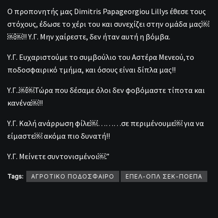
Ο προπονητής μας Dimitris Papageorgiou Lillys έθεσε τους
στόχους, έδωσε το χέρι του και συνεχίζει στην ομάδα μας￼
￼￼!! Υ.Γ. Μην χαίρεστε, δεν ήταν αυτή η βόμβα.
Υ.Γ. Ευχαριστούμε το συμβούλιο του Αστέρα Μενεού,το
ποδοσφαιρικό τμήμα, και όσους είναι δίπλα μας!!
Υ.Γ..￼￼Τώρα που δέσαμε όλοι δεν φοβόμαστε τίποτα και
κανένα￼!!
Υ.Γ. Καλή ανάρρωση φίλε￼………σε περιμένουμε￼ για να
είμαστε￼ ακόμα πιο δυνατή!!
Υ.Γ. Μείνετε συντονισμένοι￼.”
Tags:
ΑΓΡΟΤΙΚΟ ΠΟΔΟΣΦΑΙΡΟ
ΕΠΕΛ-ΟΠΛ ΣΕΚ-ΠΟΕΠΑ