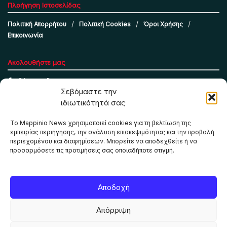
Πλοήγηση Ιστοσελίδας
Πολιτική Απορρήτου
Πολιτική Cookies
Όροι Χρήσης
Επικοινωνία
Ακολουθήστε μας
Σεβόμαστε την
ιδιωτικότητά σας
Το Mappinio News χρησιμοποιεί cookies για τη βελτίωση της
εμπειρίας περιήγησης, την ανάλυση επισκεψιμότητας και την προβολή
περιεχομένου και διαφημίσεων. Μπορείτε να αποδεχθείτε ή να
προσαρμόσετε τις προτιμήσεις σας οποιαδήποτε στιγμή.
Το Mappinio.net χρησιμοποιεί cookies για τη σωστή
Αποδοχή
λειτουργία της ιστοσελίδας, την ανάλυση επισκεψιμότητας
και την προβολή εξατομικευμένου περιεχομένου. Πατώντας
Απόρριψη
«Αποδοχή όλων» συμφωνείτε στη χρήση τους. Μπορείτε να