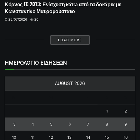
Κόρνος FC 2013: Ενίσχυση κάτω από τα δοκάρια με
Κωνσταντίνο Μαυρομούστακο
28/07/2026
20
LOAD MORE
ΗΜΕΡΟΛΟΓΙΟ ΕΙΔΗΣΕΩΝ
AUGUST 2026
M
T
W
T
F
S
S
1
2
3
4
5
6
7
8
9
10
11
12
13
14
15
16