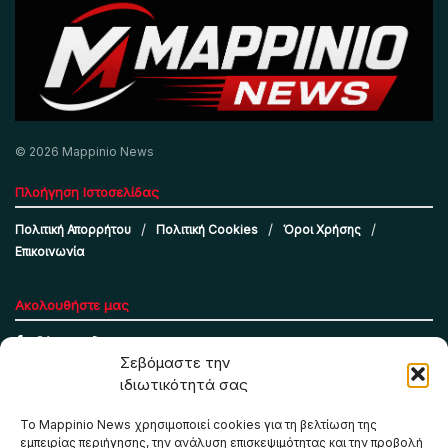
© 2026 Mappinio News
Πλοήγηση Ιστοσελίδας
Πολιτική Απορρήτου
Πολιτική Cookies
Όροι Χρήσης
Επικοινωνία
Ακολουθήστε μας
Σεβόμαστε την
ιδιωτικότητά σας
Το Mappinio News χρησιμοποιεί cookies για τη βελτίωση της
εμπειρίας περιήγησης, την ανάλυση επισκεψιμότητας και την προβολή