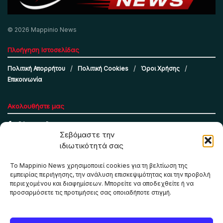
© 2026 Mappinio News
Πλοήγηση Ιστοσελίδας
Πολιτική Απορρήτου
Πολιτική Cookies
Όροι Χρήσης
Επικοινωνία
Ακολουθήστε μας
Σεβόμαστε την
ιδιωτικότητά σας
Το Mappinio News χρησιμοποιεί cookies για τη βελτίωση της
εμπειρίας περιήγησης, την ανάλυση επισκεψιμότητας και την προβολή
περιεχομένου και διαφημίσεων. Μπορείτε να αποδεχθείτε ή να
προσαρμόσετε τις προτιμήσεις σας οποιαδήποτε στιγμή.