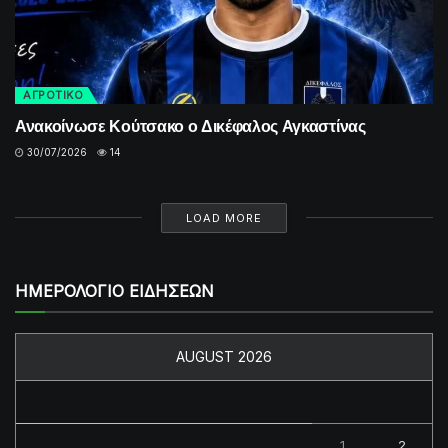
ΑΓΡΟΤΙΚΟ
Ανακοίνωσε Κούτσακο ο Δικέφαλος Αγκαστίνας
30/07/2026
14
LOAD MORE
ΗΜΕΡΟΛΟΓΙΟ ΕΙΔΗΣΕΩΝ
AUGUST 2026
M
T
W
T
F
S
S
1
2