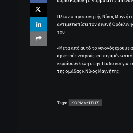
αύριο Κυριακή ο Κορμακίτης απέναν
Πλέον ο προπονητής Νίκος Μαγνήτης
αντιμετωπίσει τον Διγενή Ορόκλινης
του.
«Μετα από αυτό το γεγονός έχουμε α
αρκετούς νεαρούς και περιμένω από 
κερδίσουν θέση στην 11αδα και για 
της ομάδας κ.Νίκος Μαγνήτης.
Tags:
ΚΟΡΜΑΚΙΤΗΣ