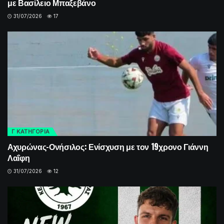
με Βασίλειο Μπαξεβάνο
31/07/2026
17
Γ ΚΑΤΗΓΟΡΙΑ
Αχυρώνας-Ονήσιλος: Ενίσχυση με τον 19χρονο Γιάννη
Λαΐφη
31/07/2026
12