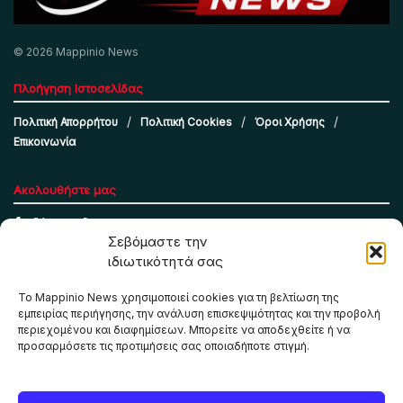
© 2026 Mappinio News
Πλοήγηση Ιστοσελίδας
Πολιτική Απορρήτου
Πολιτική Cookies
Όροι Χρήσης
Επικοινωνία
Ακολουθήστε μας
Σεβόμαστε την
ιδιωτικότητά σας
Το Mappinio News χρησιμοποιεί cookies για τη βελτίωση της
εμπειρίας περιήγησης, την ανάλυση επισκεψιμότητας και την προβολή
περιεχομένου και διαφημίσεων. Μπορείτε να αποδεχθείτε ή να
προσαρμόσετε τις προτιμήσεις σας οποιαδήποτε στιγμή.