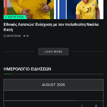
Γ ΚΑΤΗΓΟΡΙΑ
Εθνικός Λατσιών: Ενίσχυση με τον πολυθεσίτη Νικόλα
Κιττή
24/07/2026
13
LOAD MORE
ΗΜΕΡΟΛΟΓΙΟ ΕΙΔΗΣΕΩΝ
AUGUST 2026
M
T
W
T
F
S
S
1
2