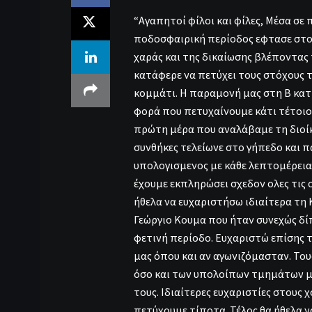
“Αγαπητοί φίλοι και φίλες, Μέσα σε 
ποδοσφαιρική περίοδος εφτασε στο τ
χαράς και της δικαίωσης βλέποντας
κατάφερε να πετύχει τους στόχους τ
κομμάτι. Η παραμονή μας στη Β κατη
φορά που πετυχαίνουμε κάτι τέτοιο,
πρώτη μέρα που αναλάβαμε τη διοί
συνθήκες τελείωνε στο γήπεδο και π
υπολογισμενος με κάθε λεπτομέρεια
έχουμε εκπληρώσει σχεδον ολες τις 
ήθελα να ευχαριστήσω ιδιαίτερα τη 
Γεώργιο Κουμα που ήταν συνεχώς δί
φετινή περίοδο. Ευχαριστώ επίσης τ
μας όπου και αν αγωνιζόμασταν. Το
όσο και των υπολοίπων τμημάτων μα
τους. Ιδιαίτερες ευχαριστίες στους
πετύχουμε τίποτα. Τέλος θα ήθελα ν