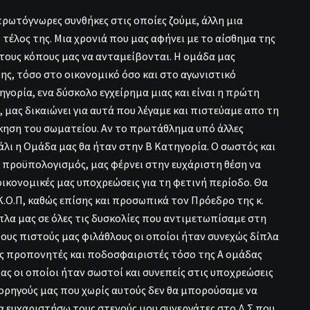
πρωτόγνωρες συνθήκες στις οποίες ζούμε, άλλη μια
έλος της. Μια χρονιά που μας αφήνει με το αίσθημα της
 τους κόπους μας να ανταμείβονται. Η ομάδα μας
ης, τόσο στο οικονομικό όσο και στο αγωνιστικό
γορία, ενα δύσκολο εγχείρημα μιας και είναι η πρώτη
 μας δικαιώνει για αυτά που λέγαμε και πιστεύαμε απο τη
κηση του σωματείου. Αν το πρωτάθλημα υπό άλλες
άλι η Ομάδα μας θα ήταν στην Β Κατηγορία. Ο σωστός και
 προϋπολογισμός, μας φέρνει στην ευχάριστη θέση να
οικονομικές μας υποχρεώσεις για τη φετινή περίοδο. Θα
Κ.Ο.Π, καθώς επίσης και προσωπικά τον Πρόεδρο της κ.
πλα μας σε όλες τις δυσκολίες που αντιμετωπίσαμε στη
ους πιστούς μας φιλάθλους οι οποίοι ήταν συνεχώς δίπλα
υς προπονητές και ποδοσφαιριστές τόσο της Α ομάδας
ς οι οποίοι ήταν σωστοί και συνεπείς στις υποχρεώσεις
 χορηγούς μας που χωρίς αυτούς δεν θα μπορούσαμε να
α ευχαριστήσω τους στενούς μου συνεργάτες στο Δ.Σ που