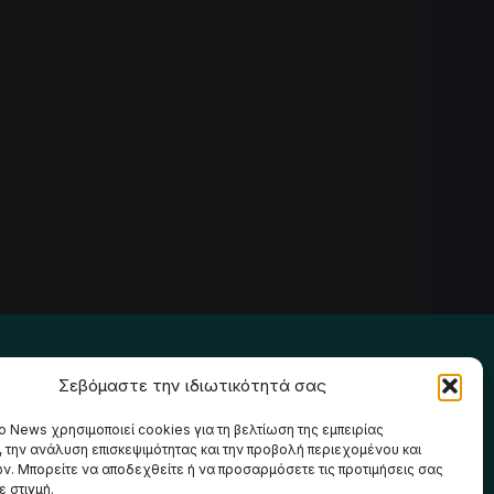
Ακολουθήστε μας
Σεβόμαστε την ιδιωτικότητά σας
o News χρησιμοποιεί cookies για τη βελτίωση της εμπειρίας
, την ανάλυση επισκεψιμότητας και την προβολή περιεχομένου και
ν. Μπορείτε να αποδεχθείτε ή να προσαρμόσετε τις προτιμήσεις σας
 στιγμή.