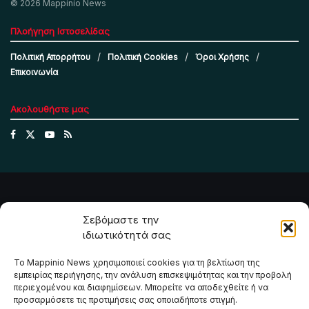
© 2026 Mappinio News
Πλοήγηση Ιστοσελίδας
Πολιτική Απορρήτου
Πολιτική Cookies
Όροι Χρήσης
Επικοινωνία
Ακολουθήστε μας
Σεβόμαστε την
ιδιωτικότητά σας
Το Mappinio News χρησιμοποιεί cookies για τη βελτίωση της
εμπειρίας περιήγησης, την ανάλυση επισκεψιμότητας και την προβολή
περιεχομένου και διαφημίσεων. Μπορείτε να αποδεχθείτε ή να
προσαρμόσετε τις προτιμήσεις σας οποιαδήποτε στιγμή.