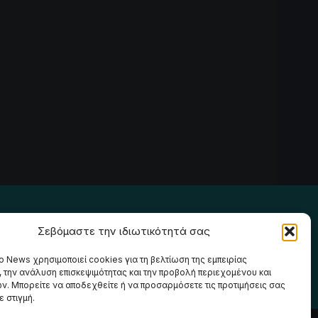
Ακολουθήστε μας
Σεβόμαστε την ιδιωτικότητά σας
o News χρησιμοποιεί cookies για τη βελτίωση της εμπειρίας
, την ανάλυση επισκεψιμότητας και την προβολή περιεχομένου και
ν. Μπορείτε να αποδεχθείτε ή να προσαρμόσετε τις προτιμήσεις σας
 στιγμή.