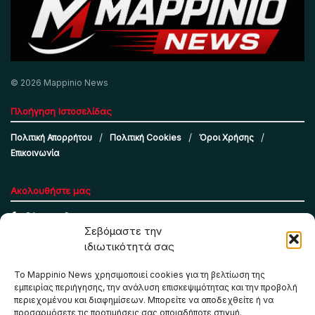
© 2026 Mappinio News
Πλοήγηση Ιστοσελίδας
Πολιτική Απορρήτου
Πολιτική Cookies
Όροι Χρήσης
Επικοινωνία
Ακολουθήστε μας
Σεβόμαστε την
ιδιωτικότητά σας
Το Mappinio News χρησιμοποιεί cookies για τη βελτίωση της
εμπειρίας περιήγησης, την ανάλυση επισκεψιμότητας και την προβολή
περιεχομένου και διαφημίσεων. Μπορείτε να αποδεχθείτε ή να
προσαρμόσετε τις προτιμήσεις σας οποιαδήποτε στιγμή.