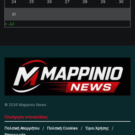
24
25
26
27
28
29
30
31
« Jul
© 2026 Mappinio News
Πλοήγηση Ιστοσελίδας
Πολιτική Απορρήτου
Πολιτική Cookies
Όροι Χρήσης
Επικοινωνία