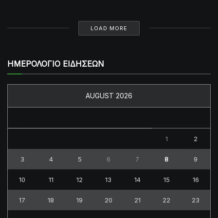
LOAD MORE
ΗΜΕΡΟΛΟΓΙΟ ΕΙΔΗΣΕΩΝ
AUGUST 2026
M
T
W
T
F
S
S
1
2
3
4
5
6
7
8
9
10
11
12
13
14
15
16
17
18
19
20
21
22
23