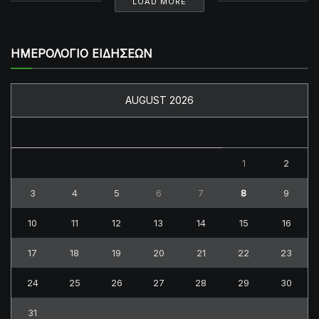
LOAD MORE
ΗΜΕΡΟΛΟΓΙΟ ΕΙΔΗΣΕΩΝ
AUGUST 2026
M
T
W
T
F
S
S
1
2
3
4
5
6
7
8
9
10
11
12
13
14
15
16
17
18
19
20
21
22
23
24
25
26
27
28
29
30
31