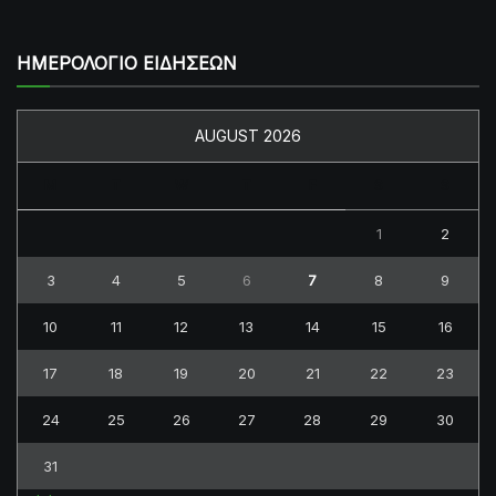
ΗΜΕΡΟΛΟΓΙΟ ΕΙΔΗΣΕΩΝ
AUGUST 2026
M
T
W
T
F
S
S
1
2
3
4
5
6
7
8
9
10
11
12
13
14
15
16
17
18
19
20
21
22
23
24
25
26
27
28
29
30
31