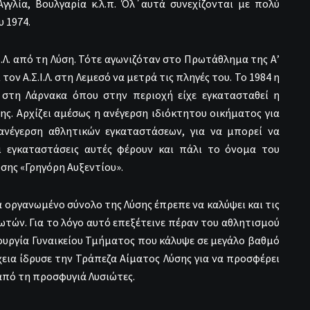
γλία, Βουλγαρία κ.λ.π. Όλ΄αυτά συνεχίζονται με πολύ
υ 1974.
.Ι.Λ. από τη Λύση. Τότε αγωνιζόταν στο Πρωτάθλημα της Α’
ον Α.Σ.Ι.Λ. στη Λεμεσό να μετρά τις πληγές του. Το 1984 η
στη Λάρνακα όπου στην περιοχή είχε εγκατασταθεί η
ς. Αρχίζει αμέσως η ανέγερση ιδιόκτητου οικήματος για
 ανέγερση αθλητικών εγκαταστάσεων, για να μπορεί να
Οι εγκαταστάσεις αυτές φέρουν και πάλι το όνομα του
σης «Γρηγόρη Αυξεντίου».
εία οργανωμένο σύνολο της Λύσης έπρεπε να καλύψει και τις
τών. Για το λόγο αυτό επεξέτεινε πέραν του αθλητισμού
ουργία Γυναικείου Τμήματος που κάλυψε σε μεγάλο βαθμό
χεια ίδρυσε την Τράπεζα Αίματος Λύσης για να προσφέρει
από τη προσφυγιά Λυσιώτες.