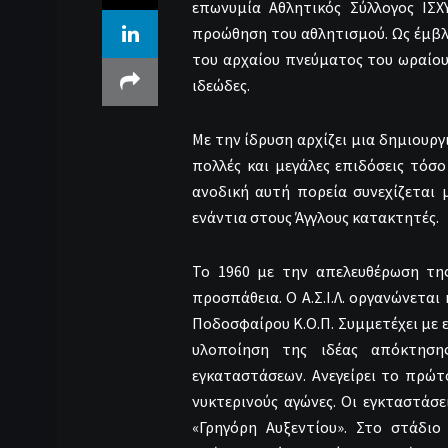
επωνυμία Αθλητικός Σύλλογος ΙΣΧΥ
προώθηση του αθλητισμού. Ως έμβ
του αρχαίου πνεύματος του ωραίου
ιδεώδες.
Με την ίδρυση αρχίζει μια δημιουργι
πολλές και με
γάλες επιδόσεις τόσ
ανοδική αυτή πορεία συνεχίζεται 
ενάντια στους Άγγλους κατακτητές.
Το 1960 με την απελευθέρωση της
προσπάθεια. Ο Α.Σ.Ι.Λ. οργανώνετα
Ποδοσφαίρου Κ.Ο.Π. Συμμετέχει με 
υλοποίηση της ιδέας απόκτησης
εγκαταστάσεων. Ανεγείρει το πρώ
νυκτερινούς αγώνες. Οι εγκταστάσ
«Γρηγόρη Αυξεντίου». Στο στάδιο