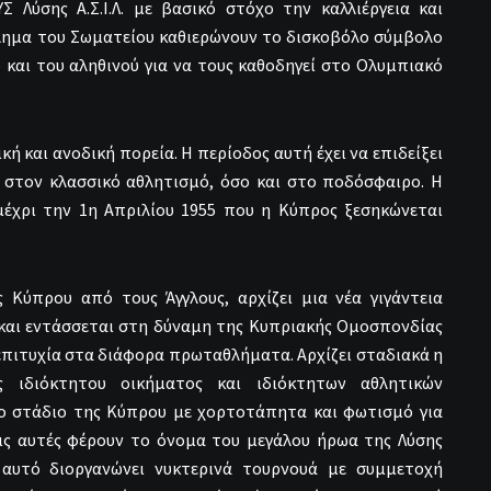
Σ Λύσης Α.Σ.Ι.Λ. με βασικό στόχο την καλλιέργεια και
λημα του Σωματείου καθιερώνουν το δισκοβόλο σύμβολο
 και του αληθινού για να τους καθοδηγεί στο Ολυμπιακό
κή και ανοδική πορεία. Η περίοδος αυτή έχει να επιδείξει
ο στον κλασσικό αθλητισμό, όσο και στο ποδόσφαιρο. Η
μέχρι την 1η Απριλίου 1955 που η Κύπρος ξεσηκώνεται
 Κύπρου από τους Άγγλους, αρχίζει μια νέα γιγάντεια
ι και εντάσσεται στη δύναμη της Κυπριακής Ομοσπονδίας
επιτυχία στα διάφορα πρωταθλήματα. Αρχίζει σταδιακά η
 ιδιόκτητου οικήματος και ιδιόκτητων αθλητικών
το στάδιο της Κύπρου με χορτοτάπητα και φωτισμό για
εις αυτές φέρουν το όνομα του μεγάλου ήρωα της Λύσης
 αυτό διοργανώνει νυκτερινά τουρνουά με συμμετοχή