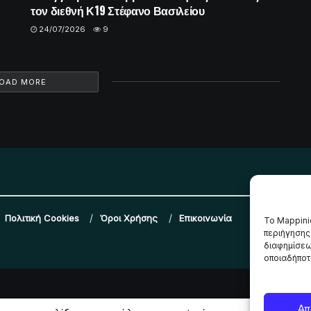
τον διεθνή Κ19 Στέφανο Βασιλείου
24/07/2026
9
OAD MORE
Πολιτική Cookies
Όροι Χρήσης
Επικοινωνία
Το Mappini
περιήγησης
διαφημίσεω
οποιαδήποτε
Απ