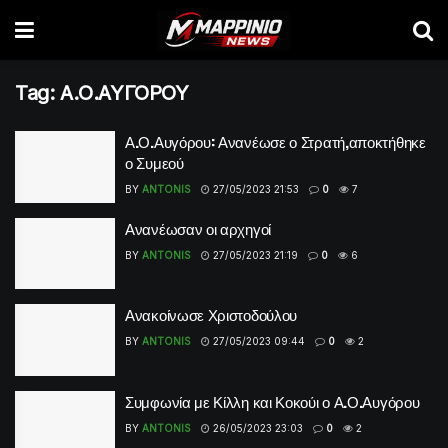
Tag:
Α.Ο.ΑΥΓΟΡΟΥ
Α.Ο.Αυγόρου: Ανανέωσε ο Στρατή,αποκτήθηκε
ο Συμεού
BY
ANTONIS
27/05/2023 21:53
0
7
Ανανέωσαν οι αρχηγοί
BY
ANTONIS
27/05/2023 21:19
0
6
Ανακοίνωσε Χριστοδούλου
BY
ANTONIS
27/05/2023 09:44
0
2
Συμφωνία με Κίλλη και Κοκούι ο Α.Ο.Αυγόρου
BY
ANTONIS
26/05/2023 23:03
0
2