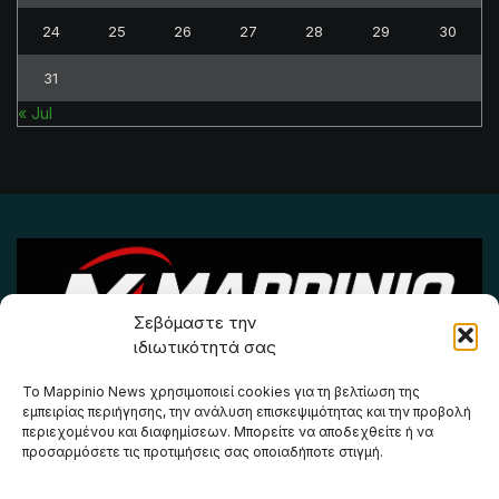
24
25
26
27
28
29
30
31
« Jul
Σεβόμαστε την
ιδιωτικότητά σας
Το Mappinio News χρησιμοποιεί cookies για τη βελτίωση της
εμπειρίας περιήγησης, την ανάλυση επισκεψιμότητας και την προβολή
© 2026 Mappinio News
περιεχομένου και διαφημίσεων. Μπορείτε να αποδεχθείτε ή να
προσαρμόσετε τις προτιμήσεις σας οποιαδήποτε στιγμή.
Πλοήγηση Ιστοσελίδας