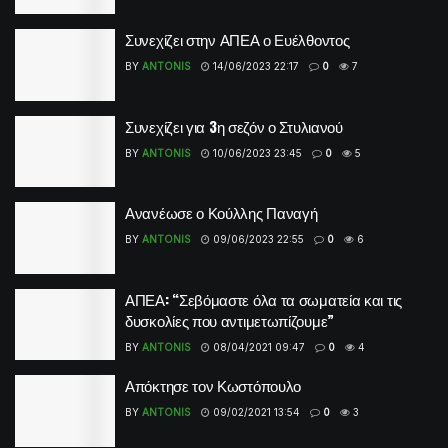
Συνεχίζει στην ΑΠΕΑ ο Ευέλθοντος
BY
ANTONIS
14/06/2023 22:17
0
7
Συνεχίζει για 3η σεζόν ο Στυλιανού
BY
ANTONIS
10/06/2023 23:45
0
5
Ανανέωσε ο Κούλλης Παναγή
BY
ANTONIS
09/06/2023 22:55
0
6
ΑΠΕΑ: “Σεβόμαστε όλα τα σωματεία και τις
δυσκολίες που αντιμετωπίζουμε”
BY
ANTONIS
08/04/2021 09:47
0
4
Απόκτησε τον Κωστόπουλο
BY
ANTONIS
09/02/2021 13:54
0
3