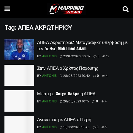
Tag:
ΑΠΕΑ ΑΚΡΩΤΗΡΙΟΥ
ΑΠΕΑ Ακρωτηρίου: Μεταγραφική υπέρβαση με
τον διεθνή Mohamed Adam
BY
ANTONIS
23/07/2026 06:07
0
12
Στην ΑΠΕΑ ο Χρίστος Παρούτης
BY
ANTONIS
28/06/2023 10:42
0
4
Μπαμ με Serge Gakpe η ΑΠΕΑ
BY
ANTONIS
20/06/2023 10:15
0
4
Ανανέωσε με ΑΠΕΑ ο Πιερή
BY
ANTONIS
18/06/2023 18:40
0
5