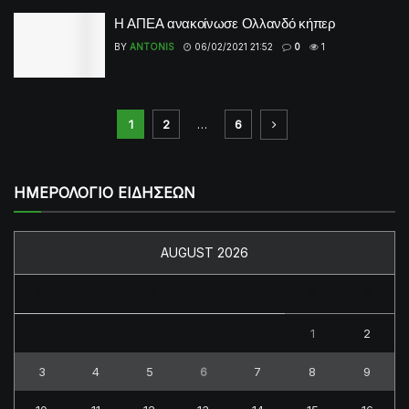
Η ΑΠΕΑ ανακοίνωσε Ολλανδό κήπερ
BY
ANTONIS
06/02/2021 21:52
0
1
1
2
…
6
ΗΜΕΡΟΛΟΓΙΟ ΕΙΔΗΣΕΩΝ
AUGUST 2026
M
T
W
T
F
S
S
1
2
3
4
5
6
7
8
9