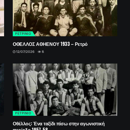
ΡΕΤΡINIO
ΟΘΕΛΛΟΣ ΑΘΗΕΝΟΥ 1933 – Ρετρό
12/07/2026
8
ΡΕΤΡINIO
Οθέλλος: Ένα ταξίδι πίσω στην αγωνιστική
περίοδο 1957-58