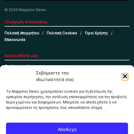
© 2026 Mappinio News
Πλοήγηση Ιστοσελίδας
Πολιτική Απορρήτου
Πολιτική Cookies
Όροι Χρήσης
Επικοινωνία
Ακολουθήστε μας
Σεβόμαστε την
ιδιωτικότητά σας
Το Mappinio News χρησιμοποιεί cookies για τη βελτίωση της
εμπειρίας περιήγησης, την ανάλυση επισκεψιμότητας και την προβολή
περιεχομένου και διαφημίσεων. Μπορείτε να αποδεχθείτε ή να
προσαρμόσετε τις προτιμήσεις σας οποιαδήποτε στιγμή.
Το Mappinio.net χρησιμοποιεί cookies για τη σωστή
Αποδοχή