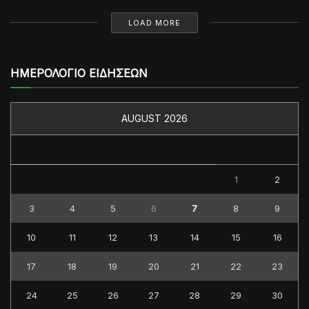
LOAD MORE
ΗΜΕΡΟΛΟΓΙΟ ΕΙΔΗΣΕΩΝ
AUGUST 2026
M
T
W
T
F
S
S
1
2
3
4
5
6
7
8
9
10
11
12
13
14
15
16
17
18
19
20
21
22
23
24
25
26
27
28
29
30