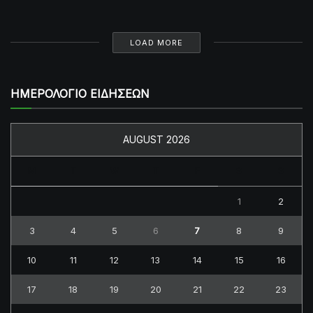
LOAD MORE
ΗΜΕΡΟΛΟΓΙΟ ΕΙΔΗΣΕΩΝ
AUGUST 2026
M
T
W
T
F
S
S
1
2
3
4
5
6
7
8
9
10
11
12
13
14
15
16
17
18
19
20
21
22
23