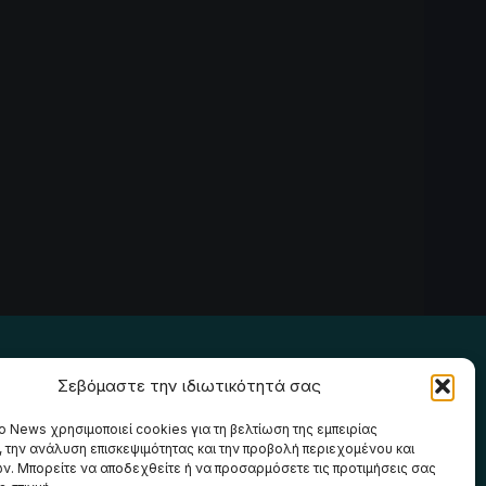
Ακολουθήστε μας
Σεβόμαστε την ιδιωτικότητά σας
o News χρησιμοποιεί cookies για τη βελτίωση της εμπειρίας
, την ανάλυση επισκεψιμότητας και την προβολή περιεχομένου και
ν. Μπορείτε να αποδεχθείτε ή να προσαρμόσετε τις προτιμήσεις σας