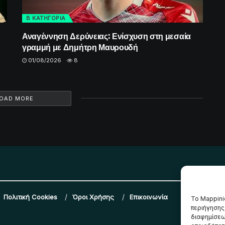
Β ΚΑΤΗΓΟΡΙΑ
Αναγέννηση Δερύνειας: Ενίσχυση στη μεσαία
γραμμή με Δημήτρη Μαυρουδή
01/08/2026
8
OAD MORE
Πολιτική Cookies
Όροι Χρήσης
Επικοινωνία
Το Mappini
περιήγησης
διαφημίσεω