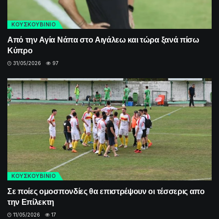
ΚΟΥΣΚΟΥΒΙΝΙΟ
Από την Αγία Νάπα στο Αιγάλεω και τώρα ξανά πίσω
Κύπρο
31/05/2026
97
ΚΟΥΣΚΟΥΒΙΝΙΟ
Σε ποίες ομοσπονδίες θα επιστρέψουν οι τέσσερις απο
την Επίλεκτη
11/05/2026
17