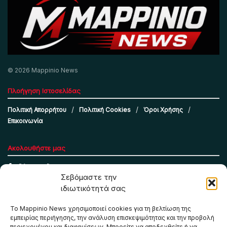
© 2026 Mappinio News
Πλοήγηση Ιστοσελίδας
Πολιτική Απορρήτου
Πολιτική Cookies
Όροι Χρήσης
Επικοινωνία
Ακολουθήστε μας
Σεβόμαστε την
ιδιωτικότητά σας
Το Mappinio News χρησιμοποιεί cookies για τη βελτίωση της
εμπειρίας περιήγησης, την ανάλυση επισκεψιμότητας και την προβολή
περιεχομένου και διαφημίσεων. Μπορείτε να αποδεχθείτε ή να