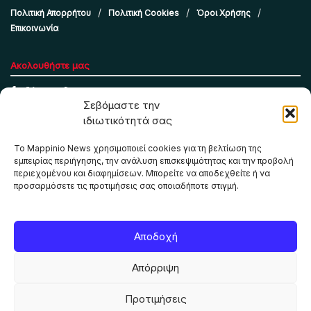
Πολιτική Απορρήτου
Πολιτική Cookies
Όροι Χρήσης
Επικοινωνία
Ακολουθήστε μας
Σεβόμαστε την
ιδιωτικότητά σας
Το Mappinio News χρησιμοποιεί cookies για τη βελτίωση της
εμπειρίας περιήγησης, την ανάλυση επισκεψιμότητας και την προβολή
περιεχομένου και διαφημίσεων. Μπορείτε να αποδεχθείτε ή να
προσαρμόσετε τις προτιμήσεις σας οποιαδήποτε στιγμή.
Το Mappinio.net χρησιμοποιεί cookies για τη σωστή
Αποδοχή
λειτουργία της ιστοσελίδας, την ανάλυση επισκεψιμότητας
και την προβολή εξατομικευμένου περιεχομένου. Πατώντας
Απόρριψη
«Αποδοχή όλων» συμφωνείτε στη χρήση τους. Μπορείτε να
αλλάξετε τις προτιμήσεις σας οποιαδήποτε στιγμή.
Προτιμήσεις