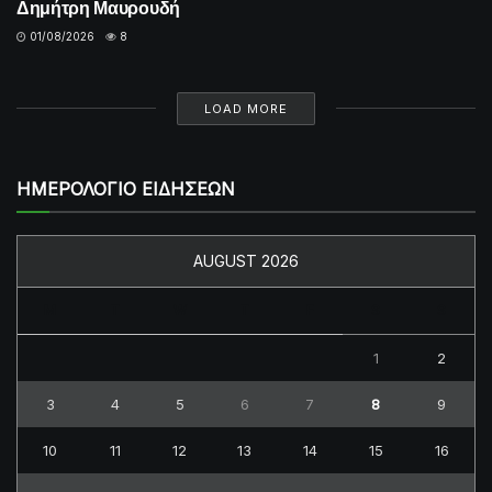
Δημήτρη Μαυρουδή
01/08/2026
8
LOAD MORE
ΗΜΕΡΟΛΟΓΙΟ ΕΙΔΗΣΕΩΝ
AUGUST 2026
M
T
W
T
F
S
S
1
2
3
4
5
6
7
8
9
10
11
12
13
14
15
16