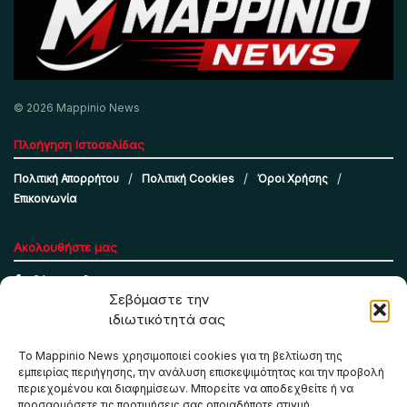
© 2026 Mappinio News
Πλοήγηση Ιστοσελίδας
Πολιτική Απορρήτου
Πολιτική Cookies
Όροι Χρήσης
Επικοινωνία
Ακολουθήστε μας
Σεβόμαστε την
ιδιωτικότητά σας
Το Mappinio News χρησιμοποιεί cookies για τη βελτίωση της
εμπειρίας περιήγησης, την ανάλυση επισκεψιμότητας και την προβολή
περιεχομένου και διαφημίσεων. Μπορείτε να αποδεχθείτε ή να
προσαρμόσετε τις προτιμήσεις σας οποιαδήποτε στιγμή.