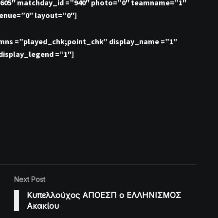
1605″ matchday_id =”940″ photo=”0″ teamname=”1″
enue=”0″ layout=”0″]
lumns =”played_chk;point_chk” display_name =”1″
display_legend =”1″]
Next Post
Κυπελλούχος ΑΠΟΕΣΠ ο ΕΛΛΗΝΙΣΜΟΣ
Ακακίου