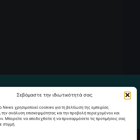
Ακολουθήστε μας
Σεβόμαστε την ιδιωτικότητά σας
o News χρησιμοποιεί cookies για τη βελτίωση της εμπειρίας
, την ανάλυση επισκεψιμότητας και την προβολή περιεχομένου και
ν. Μπορείτε να αποδεχθείτε ή να προσαρμόσετε τις προτιμήσεις σας
 στιγμή.