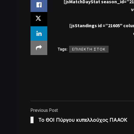
[jsMatchDayStat season_id=”2
v
[jsStandings id =”21605″ co
Tags:
ΕΠΙΛΕΚΤΗ ΣΤΟΚ
Previous Post
Το ΘΟΙ Πύργου κυπελλούχος ΠΑΑΟΚ