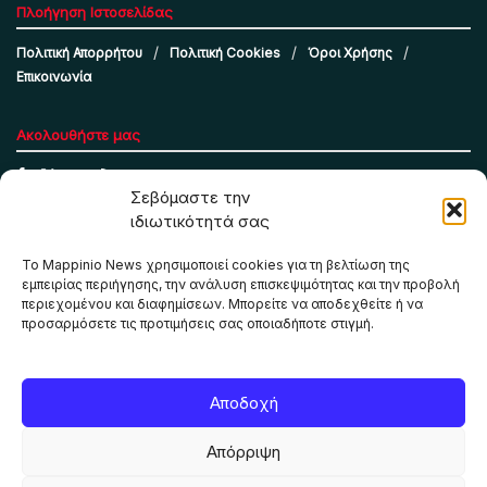
Πλοήγηση Ιστοσελίδας
Πολιτική Απορρήτου
Πολιτική Cookies
Όροι Χρήσης
Επικοινωνία
Ακολουθήστε μας
Σεβόμαστε την
ιδιωτικότητά σας
Το Mappinio News χρησιμοποιεί cookies για τη βελτίωση της
εμπειρίας περιήγησης, την ανάλυση επισκεψιμότητας και την προβολή
περιεχομένου και διαφημίσεων. Μπορείτε να αποδεχθείτε ή να
προσαρμόσετε τις προτιμήσεις σας οποιαδήποτε στιγμή.
Το Mappinio.net χρησιμοποιεί cookies για τη σωστή
Αποδοχή
λειτουργία της ιστοσελίδας, την ανάλυση επισκεψιμότητας
και την προβολή εξατομικευμένου περιεχομένου. Πατώντας
Απόρριψη
«Αποδοχή όλων» συμφωνείτε στη χρήση τους. Μπορείτε να