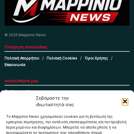
© 2026 Mappinio News
Πλοήγηση Ιστοσελίδας
Πολιτική Απορρήτου
Πολιτική Cookies
Όροι Χρήσης
Επικοινωνία
Ακολουθήστε μας
Σεβόμαστε την
ιδιωτικότητά σας
Το Mappinio News χρησιμοποιεί cookies για τη βελτίωση της
εμπειρίας περιήγησης, την ανάλυση επισκεψιμότητας και την προβολή
περιεχομένου και διαφημίσεων. Μπορείτε να αποδεχθείτε ή να
προσαρμόσετε τις προτιμήσεις σας οποιαδήποτε στιγμή.