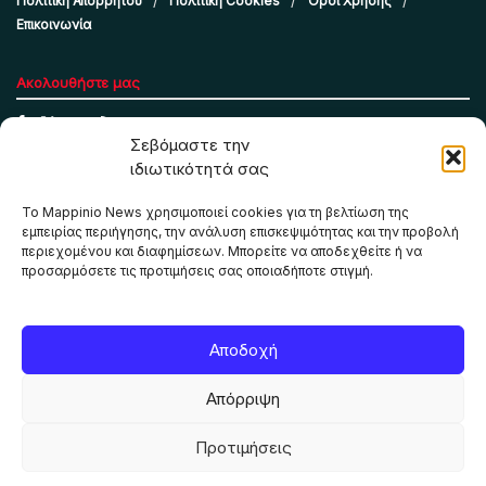
Πολιτική Απορρήτου
Πολιτική Cookies
Όροι Χρήσης
Επικοινωνία
Ακολουθήστε μας
Σεβόμαστε την
ιδιωτικότητά σας
Το Mappinio News χρησιμοποιεί cookies για τη βελτίωση της
εμπειρίας περιήγησης, την ανάλυση επισκεψιμότητας και την προβολή
περιεχομένου και διαφημίσεων. Μπορείτε να αποδεχθείτε ή να
προσαρμόσετε τις προτιμήσεις σας οποιαδήποτε στιγμή.
Το Mappinio.net χρησιμοποιεί cookies για τη σωστή
Αποδοχή
λειτουργία της ιστοσελίδας, την ανάλυση επισκεψιμότητας
και την προβολή εξατομικευμένου περιεχομένου. Πατώντας
Απόρριψη
«Αποδοχή όλων» συμφωνείτε στη χρήση τους. Μπορείτε να
αλλάξετε τις προτιμήσεις σας οποιαδήποτε στιγμή.
Προτιμήσεις
ΑΠΟΔΟΧΗ ΟΛΩΝ