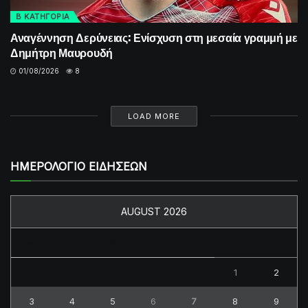
Β ΚΑΤΗΓΟΡΙΑ
Αναγέννηση Δερύνειας: Ενίσχυση στη μεσαία γραμμή με
Δημήτρη Μαυρουδή
01/08/2026
8
LOAD MORE
ΗΜΕΡΟΛΟΓΙΟ ΕΙΔΗΣΕΩΝ
AUGUST 2026
M
T
W
T
F
S
S
1
2
3
4
5
6
7
8
9