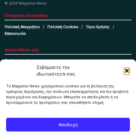
© 2026 Mappinio News
Πλοήγηση Ιστοσελίδας
Πολιτική Απορρήτου
Πολιτική Cookies
Όροι Χρήσης
Επικοινωνία
Ακολουθήστε μας
Σεβόμαστε την
ιδιωτικότητά σας
Το Mappinio News χρησιμοποιεί cookies για τη βελτίωση της
εμπειρίας περιήγησης, την ανάλυση επισκεψιμότητας και την προβολή
περιεχομένου και διαφημίσεων. Μπορείτε να αποδεχθείτε ή να
προσαρμόσετε τις προτιμήσεις σας οποιαδήποτε στιγμή.
Το Mappinio.net χρησιμοποιεί cookies για τη σωστή
Αποδοχή
λειτουργία της ιστοσελίδας, την ανάλυση επισκεψιμότητας