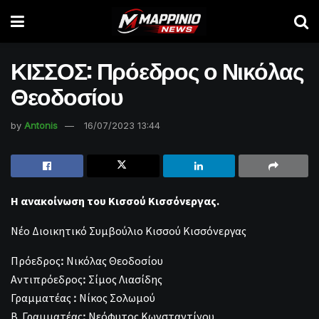
ΚΙΣΣΟΣ: Πρόεδρος ο Νικόλας
Θεοδοσίου
by
Antonis
16/07/2023 13:44
Η ανακοίνωση του Κισσού Κισσόνεργας.
Νέο Διοικητικό Συμβούλιο Κισσού Κισσόνεργας
Πρόεδροςꓽ Νικόλας Θεοδοσίου
Αντιπρόεδροςꓽ Σίμος Λιασίδης
Γραμματέας ꓽ Νίκος Σολωμού
Β. Γραμματέαςꓽ Νεόφυτος Κωνσταντίνου