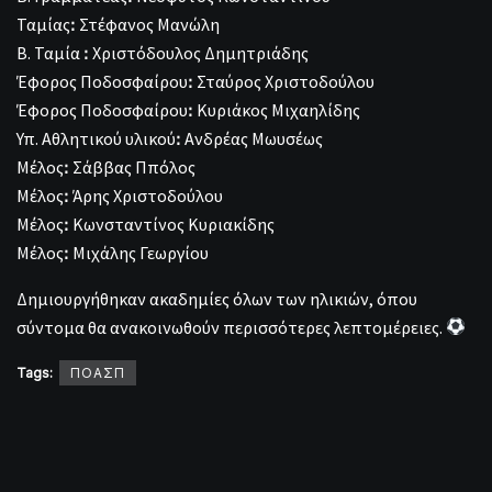
Ταμίαςꓽ Στέφανος Μανώλη
Β. Ταμία ꓽ Χριστόδουλος Δημητριάδης
Έφορος Ποδοσφαίρουꓽ Σταύρος Χριστοδούλου
Έφορος Ποδοσφαίρουꓽ Κυριάκος Μιχαηλίδης
Υπ. Αθλητικού υλικούꓽ Ανδρέας Μωυσέως
Μέλοςꓽ Σάββας Ππόλος
Μέλοςꓽ Άρης Χριστοδούλου
Μέλοςꓽ Κωνσταντίνος Κυριακίδης
Μέλοςꓽ Μιχάλης Γεωργίου
Δημιουργήθηκαν ακαδημίες όλων των ηλικιών, όπου
σύντομα θα ανακοινωθούν περισσότερες λεπτομέρειες.
Tags:
ΠΟΑΣΠ