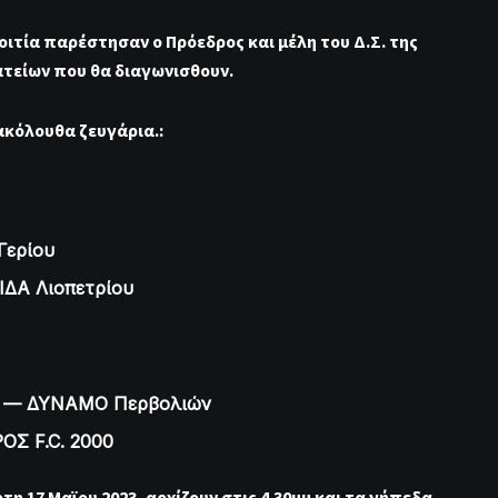
οιτία παρέστησαν ο Πρόεδρος και μέλη του Δ.Σ. της
τείων που θα διαγωνισθουν.
ακόλουθα ζευγάρια.:
ερίου
ΙΔΑ Λιοπετρίου
5 — ΔΥΝΑΜΟ Περβολιών
Σ F.C. 2000
τη 17 Μαϊου 2023, αρχίζουν στις 4.30μμ και τα γήπεδα