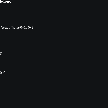
 φάσης
γίων Τριμιθιάς 0-3
-3
0-0