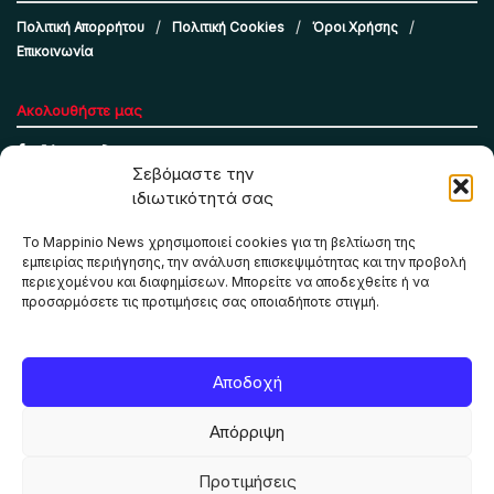
Πολιτική Απορρήτου
Πολιτική Cookies
Όροι Χρήσης
Επικοινωνία
Ακολουθήστε μας
Σεβόμαστε την
ιδιωτικότητά σας
Το Mappinio News χρησιμοποιεί cookies για τη βελτίωση της
εμπειρίας περιήγησης, την ανάλυση επισκεψιμότητας και την προβολή
περιεχομένου και διαφημίσεων. Μπορείτε να αποδεχθείτε ή να
προσαρμόσετε τις προτιμήσεις σας οποιαδήποτε στιγμή.
Το Mappinio.net χρησιμοποιεί cookies για τη σωστή
Αποδοχή
λειτουργία της ιστοσελίδας, την ανάλυση επισκεψιμότητας
και την προβολή εξατομικευμένου περιεχομένου. Πατώντας
Απόρριψη
«Αποδοχή όλων» συμφωνείτε στη χρήση τους. Μπορείτε να
αλλάξετε τις προτιμήσεις σας οποιαδήποτε στιγμή.
Προτιμήσεις