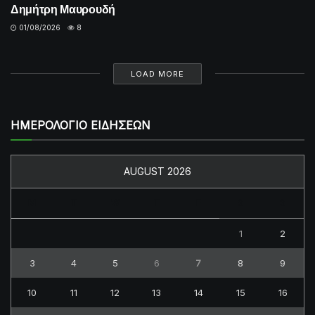
Δημήτρη Μαυρουδή
01/08/2026
8
LOAD MORE
ΗΜΕΡΟΛΟΓΙΟ ΕΙΔΗΣΕΩΝ
AUGUST 2026
M
T
W
T
F
S
S
1
2
3
4
5
6
7
8
9
10
11
12
13
14
15
16