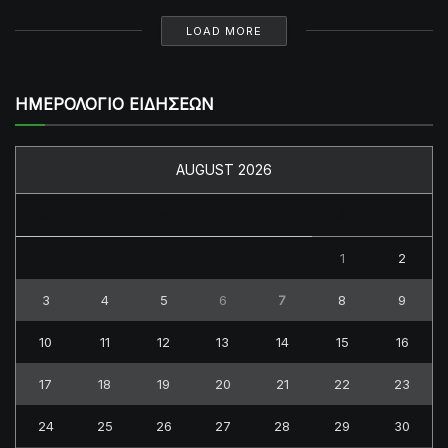
LOAD MORE
ΗΜΕΡΟΛΟΓΙΟ ΕΙΔΗΣΕΩΝ
AUGUST 2026
M
T
W
T
F
S
S
1
2
3
4
5
6
7
8
9
10
11
12
13
14
15
16
17
18
19
20
21
22
23
24
25
26
27
28
29
30