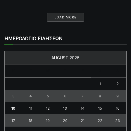
LOAD MORE
ΗΜΕΡΟΛΟΓΙΟ ΕΙΔΗΣΕΩΝ
AUGUST 2026
M
T
W
T
F
S
S
1
2
3
4
5
6
7
8
9
10
11
12
13
14
15
16
17
18
19
20
21
22
23