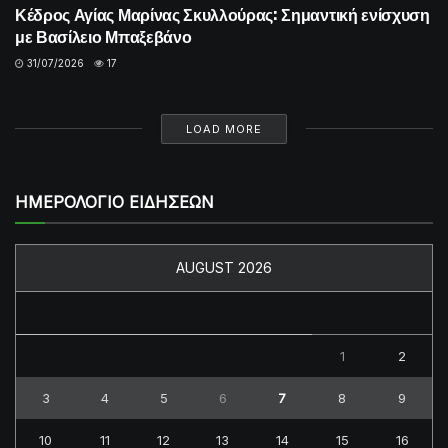
Κέδρος Αγίας Μαρίνας Σκυλλούρας: Σημαντική ενίσχυση
με Βασίλειο Μπαξεβάνο
31/07/2026
17
LOAD MORE
ΗΜΕΡΟΛΟΓΙΟ ΕΙΔΗΣΕΩΝ
AUGUST 2026
M
T
W
T
F
S
S
1
2
3
4
5
6
7
8
9
10
11
12
13
14
15
16