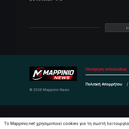
L
Πλοήγηση Ιστοσελίδας
Πολιτική Απορρήτου
© 2026 Mappinio News
Το Mappinio.net χρησιμοποιεί cookies για τη σωστή λειτουρ