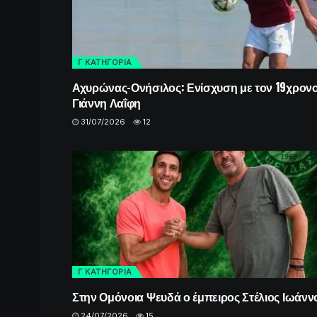
Γ ΚΑΤΗΓΟΡΙΑ
Αχυρώνας-Ονήσιλος: Ενίσχυση με τον 19χρον
Γιάννη Λαΐφη
31/07/2026
12
Γ ΚΑΤΗΓΟΡΙΑ
Στην Ομόνοια Ψευδά ο έμπειρος Στέλιος Ιωάνν
24/07/2026
15