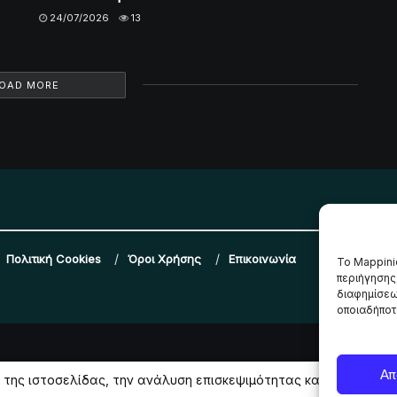
24/07/2026
13
OAD MORE
Πολιτική Cookies
Όροι Χρήσης
Επικοινωνία
Το Mappini
περιήγησης
διαφημίσεω
οποιαδήποτε
Απ
γία της ιστοσελίδας, την ανάλυση επισκεψιμότητας και την προ