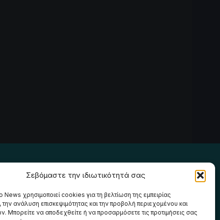
Ακολουθήστε μας
Σεβόμαστε την ιδιωτικότητά σας
o News χρησιμοποιεί cookies για τη βελτίωση της εμπειρίας
, την ανάλυση επισκεψιμότητας και την προβολή περιεχομένου και
ν. Μπορείτε να αποδεχθείτε ή να προσαρμόσετε τις προτιμήσεις σας