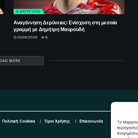
Β ΚΑΤΗΓΟΡΙΑ
Αναγέννηση Δερύνειας: Ενίσχυση στη μεσαία
γραμμή με Δημήτρη Μαυρουδή
01/08/2026
8
OAD MORE
Πολιτική Cookies
Όροι Χρήσης
Επικοινωνία
Το Mappini
περιήγησης
διαφημίσεω