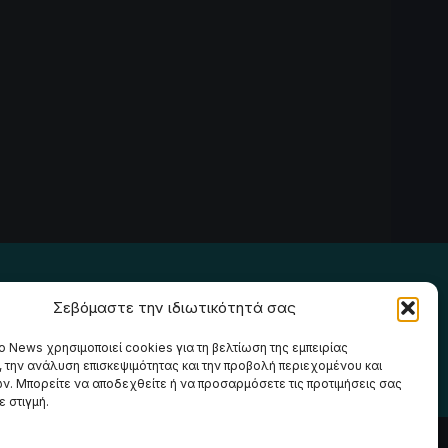
Ακολουθήστε μας
Σεβόμαστε την ιδιωτικότητά σας
o News χρησιμοποιεί cookies για τη βελτίωση της εμπειρίας
, την ανάλυση επισκεψιμότητας και την προβολή περιεχομένου και
ν. Μπορείτε να αποδεχθείτε ή να προσαρμόσετε τις προτιμήσεις σας
 στιγμή.