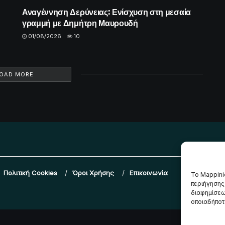
Αναγέννηση Δερύνειας: Ενίσχυση στη μεσαία
γραμμή με Δημήτρη Μαυρουδή
01/08/2026
10
OAD MORE
Πολιτική Cookies
Όροι Χρήσης
Επικοινωνία
Το Mappini
περιήγησης
διαφημίσεω
οποιαδήποτε