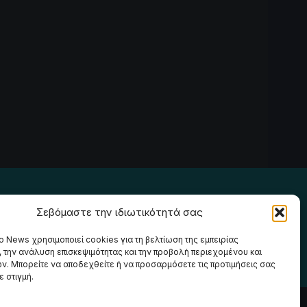
Ακολουθήστε μας
Σεβόμαστε την ιδιωτικότητά σας
o News χρησιμοποιεί cookies για τη βελτίωση της εμπειρίας
, την ανάλυση επισκεψιμότητας και την προβολή περιεχομένου και
ν. Μπορείτε να αποδεχθείτε ή να προσαρμόσετε τις προτιμήσεις σας
 στιγμή.