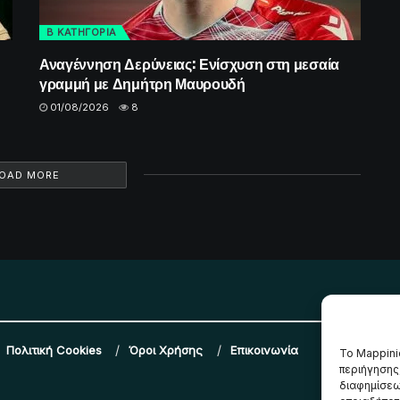
Β ΚΑΤΗΓΟΡΙΑ
Αναγέννηση Δερύνειας: Ενίσχυση στη μεσαία
γραμμή με Δημήτρη Μαυρουδή
01/08/2026
8
OAD MORE
Πολιτική Cookies
Όροι Χρήσης
Επικοινωνία
Το Mappini
περιήγησης
διαφημίσεω