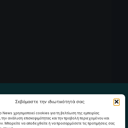
Ακολουθήστε μας
Σεβόμαστε την ιδιωτικότητά σας
o News χρησιμοποιεί cookies για τη βελτίωση της εμπειρίας
, την ανάλυση επισκεψιμότητας και την προβολή περιεχομένου και
ν. Μπορείτε να αποδεχθείτε ή να προσαρμόσετε τις προτιμήσεις σας